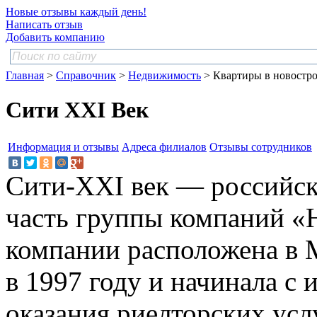
Новые отзывы каждый день!
Написать отзыв
Добавить компанию
Главная
>
Справочник
>
Недвижимость
> Квартиры в новостр
Сити XXI Век
Информация и отзывы
Адреса филиалов
Отзывы сотрудников
Сити-XXI век — российск
часть группы компаний «
компании расположена в 
в 1997 году и начинала с
оказания риелторских усл