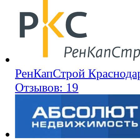
РенКапСтрой Краснода
Отзывов: 19