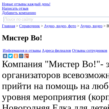
Новые отзывы каждый день!
Написать отзыв
Добавить компанию
Главная
>
Справочник
>
Аудио, видео, фото
>
Аудио, видео
> В
Мистер Во!
Информация и отзывы
Адреса филиалов
Отзывы сотрудников
Компания "Мистер Во!"- 
организаторов всевозмож
прийти на помощь на люб
уровня мероприятия (кор
Новогодняя Елка для дет