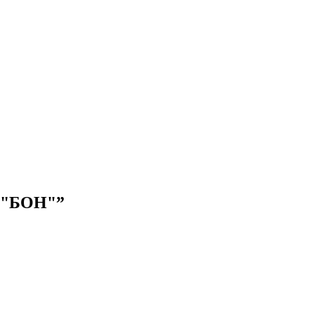
О "БОН"”