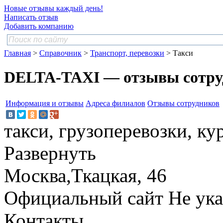
Новые отзывы каждый день!
Написать отзыв
Добавить компанию
Главная
>
Справочник
>
Транспорт, перевозки
> Такси
DELTA-TAXI — отзывы сотру
Информация и отзывы
Адреса филиалов
Отзывы сотрудников
такси, грузоперевозки, ку
Развернуть
Москва,Ткацкая, 46
Официальный сайт
Не ука
Контакты