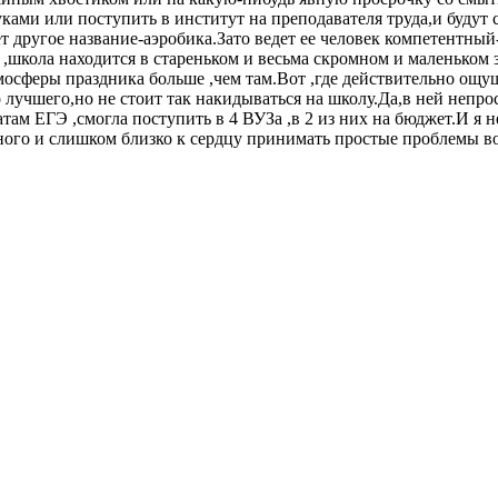
ами или поступить в институт на преподавателя труда,и будут с
еет другое название-аэробика.Зато ведет ее человек компетентны
,школа находится в стареньком и весьма скромном и маленьком з
осферы праздника больше ,чем там.Вот ,где действительно ощуща
 лучшего,но не стоит так накидываться на школу.Да,в ней непрос
ам ЕГЭ ,смогла поступить в 4 ВУЗа ,в 2 из них на бюджет.И я не
ого и слишком близко к сердцу принимать простые проблемы во