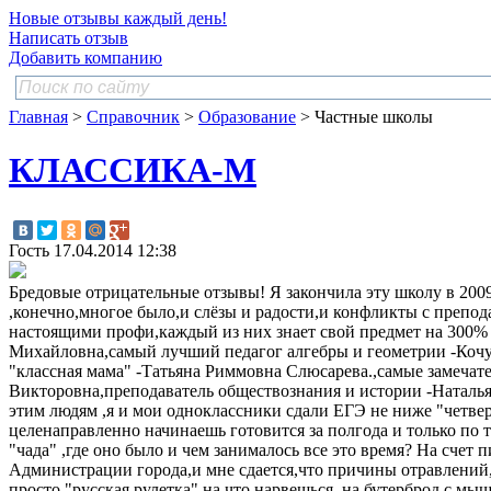
Новые отзывы каждый день!
Написать отзыв
Добавить компанию
Главная
>
Справочник
>
Образование
> Частные школы
КЛАССИКА-М
Гость
17.04.2014 12:38
Бредовые отрицательные отзывы! Я закончила эту школу в 2009г
,конечно,многое было,и слёзы и радости,и конфликты с препода
настоящими профи,каждый из них знает свой предмет на 300% 
Михайловна,самый лучший педагог алгебры и геометрии -Коч
"классная мама" -Татьяна Риммовна Слюсарева.,самые замеча
Викторовна,преподаватель обществознания и истории -Наталья
этим людям ,я и мои одноклассники сдали ЕГЭ не ниже "четве
целенаправленно начинаешь готовится за полгода и только по 
"чада" ,где оно было и чем занималось все это время? На счет 
Администрации города,и мне сдается,что причины отравлений,с
просто "русская рулетка" на что нарвешься, на бутерброд с м