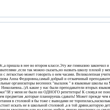
.,а пришла в нее во втором классе.Эту же гимназию закончил и 
вателями ,если так можно сказать,но назвать школу плохой у ме
и с легкостью может говорить о нем часами. Великолепная учит
урова Анна Федоровна,самый добрый и отзывчивый преподавате
тельные организаторы весенних "вылазок " в языковые школы н
 Николаевна..:)А какие у нас были преподаватели вторых языко
рки"!И у меня не было ни ОДНОГО репетитора! К слову,я не пон
тем предметам ,которые планируешь сдавать! Может прежде чем 
питания в столовой я бы тоже с выводами не торопилась,наскольк
тоит искать не в школьной столовой ,а в той дряни,которую де
ышиным хвостиком или на какую-нибудь явную просрочку со смыты