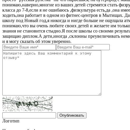
понимаю,наверно,многие из ваших детей стремятся стать физрук
класса до 7-8,если я не ошибаюсь ,физкультура есть,да ,она им
ходить,она работает в одном из фитнес-центров в Мытищах. Да 
школу под Новый год,я никогда и нигде больше не ощущала атм
понимаю,что вы очень любите своих детей и желаете им только
знания не становится стыдно.Я после школы со своими результат
защищаю диплом.А дети,иногда ,склонны преувеличивать немн
и я могу сказать об этом уверенно.
Логотип