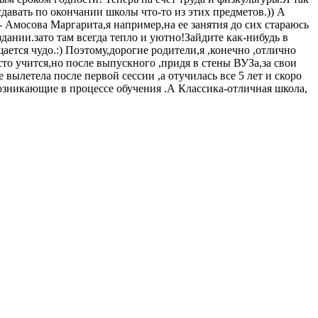
давать по окончании школы что-то из этих предметов.)) А
й- Амосова Маргарита,я например,на ее занятия до сих стараюсь
дании.зато там всегда тепло и уютно!Зайдите как-нибудь в
ется чудо.:) Поэтому,дорогие родители,я ,конечно ,отлично
то учится,но после выпускного ,придя в стены ВУЗа,за свои
 вылетела после первой сессии ,а отучилась все 5 лет и скоро
зникающие в процессе обучения .А Классика-отличная школа,