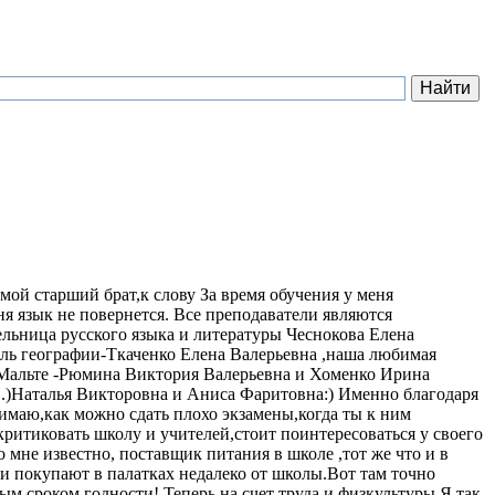
мой старший брат,к слову За время обучения у меня
ня язык не повернется. Все преподаватели являются
ельница русского языка и литературы Чеснокова Елена
ль географии-Ткаченко Елена Валерьевна ,наша любимая
а Мальте -Рюмина Виктория Валерьевна и Хоменко Ирина
в.)Наталья Викторовна и Аниса Фаритовна:) Именно благодаря
имаю,как можно сдать плохо экзамены,когда ты к ним
критиковать школу и учителей,стоит поинтересоваться у своего
о мне известно, поставщик питания в школе ,тот же что и в
ти покупают в палатках недалеко от школы.Вот там точно
м сроком годности! Теперь на счет труда и физкультуры.Я так